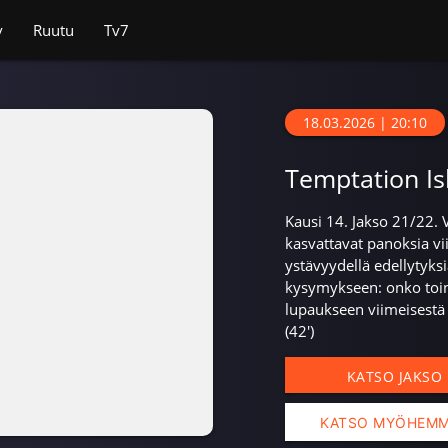
v
Ruutu
Tv7
18.03.2026 | 20:10
Temptation Is
Kausi 14. Jakso 21/22. 
kasvattavat panoksia vii
ystävyydellä edellytyk
kysymykseen: onko toin
lupaukseen viimeisestä 
(42')
KATSO JAKSO
KATSO MYÖHEM