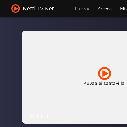
Netti-Tv.Net
Etusivu
Areena
Mt
Ruutu