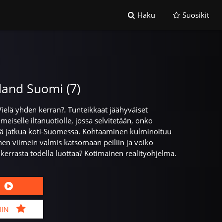
Haku
Suosikit
land Suomi (7)
Vielä yhden kerran?. Tunteikkaat jäähyväiset
meiselle iltanuotiolle, jossa selvitetään, onko
siä jatkua koti-Suomessa. Kohtaaminen kulminoituu
en viimein valmis katsomaan peiliin ja voiko
kerrasta todella luottaa? Kotimainen realityohjelma.
MIN