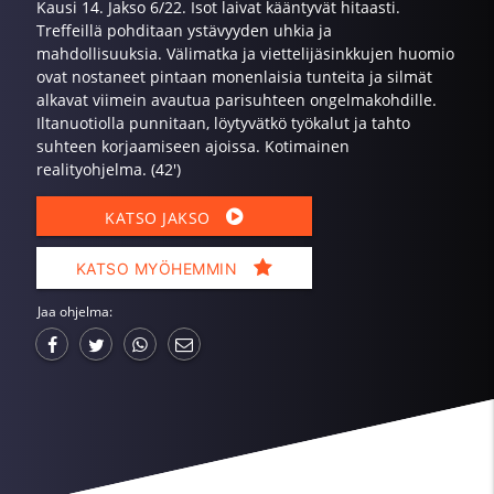
Kausi 14. Jakso 6/22. Isot laivat kääntyvät hitaasti.
Treffeillä pohditaan ystävyyden uhkia ja
mahdollisuuksia. Välimatka ja viettelijäsinkkujen huomio
ovat nostaneet pintaan monenlaisia tunteita ja silmät
alkavat viimein avautua parisuhteen ongelmakohdille.
Iltanuotiolla punnitaan, löytyvätkö työkalut ja tahto
suhteen korjaamiseen ajoissa. Kotimainen
realityohjelma. (42')
KATSO JAKSO
KATSO MYÖHEMMIN
Jaa ohjelma: