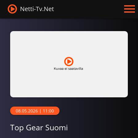
Netti-Tv.Net
08.05.2026 | 11:00
Top Gear Suomi