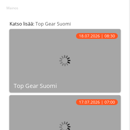
Mainos
Katso lisää:
Top Gear Suomi
18.07.2026 | 08:30
Top Gear Suomi
17.07.2026 | 07:00