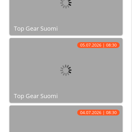
Top Gear Suomi
05.07.2026 | 08:30
Top Gear Suomi
04.07.2026 | 08:30