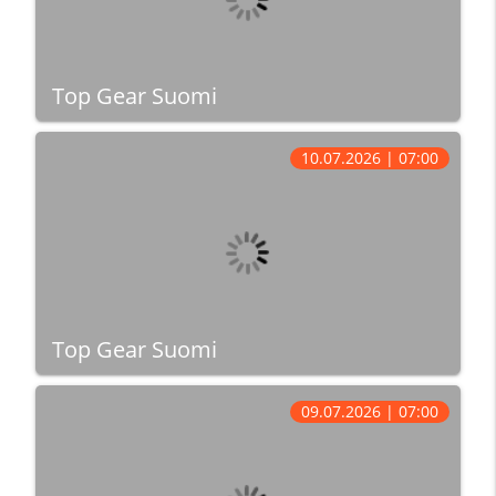
Top Gear Suomi
10.07.2026 | 07:00
Top Gear Suomi
09.07.2026 | 07:00