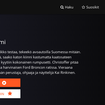
Haku
Suosikit
mi
ikko testaa, tekeekö avoautoilla Suomessa mitään.
ä, saako katon kiinni kastumatta kaatosateen
 kyytiin kokonainen rumpusetti. Christoffer pitää
a harvinaisen Ford Broncon ratissa. Vieraana
n perustaja, ohjaaja ja näyttelijä Kai Rinkinen.
MIN