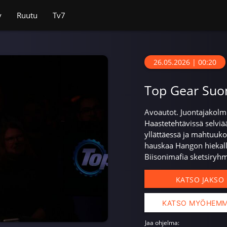
v
Ruutu
Tv7
26.05.2026 | 00:20
Top Gear Suo
Avoautot. Juontajakolm
Haastetehtävissä selviä
yllättäessä ja mahtuuko
hauskaa Hangon hiekall
Biisonimafia sketsiryhmä
KATSO JAKSO
KATSO MYÖHEM
Jaa ohjelma: