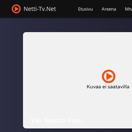
Netti-Tv.Net
Etusivu
Areena
Mt
Yle Teema Fem