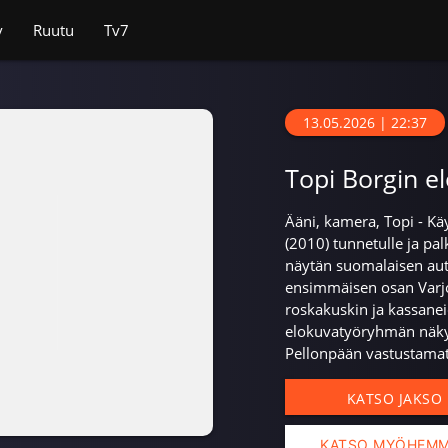
v
Ruutu
Tv7
13.05.2026 | 22:37
Topi Borgin e
Ääni, kamera, Topi - Kä
(2010) tunnetulle ja palk
näytän suomalaisen aut
ensimmäisen osan Varjoj
roskakuskin ja kassane
elokuvatyöryhmän näk
Pellonpään vastustamatt
KATSO JAKSO
KATSO MYÖHEM