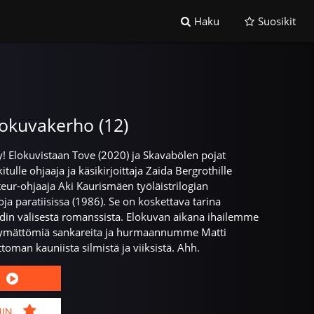
Haku
Suosikit
lokuvakerho (12)
y! Elokuvistaan Tove (2020) ja Skavabölen pojat
itulle ohjaaja ja käsikirjoittaja Zaida Bergrothille
eur-ohjaaja Aki Kaurismäen työläistrilogian
a paratiisissa (1986). Se on koskettava tarina
idin välisestä romanssista. Elokuvan aikana ihailemme
ymättömiä sankareita ja hurmaannumme Matti
oman kauniista silmistä ja viiksistä. Ahh.
MIN