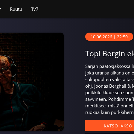
v
Ruutu
Tv7
10.06.2026 | 22:50
Topi Borgin e
Sarjan päätösjaksossa l
joka uransa aikana on ol
sukupuolten välistä ta
ohj. Joonas Berghäll & 
poikkileikkauksen suo
sävyineen. Pohdimme Tar
merkitsee, mistä onnel
ruokaa kuin purkkihern
KATSO JAKSO