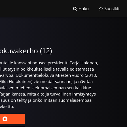
Haku
Suosikit
lokuvakerho (12)
auteille kanssani nousee presidentti Tarja Halonen,
lut täysin poikkeuksellisella tavalla edistämässä
sa-arvoa. Dokumenttielokuva Miesten vuoro (2010,
Mika Hotakainen) vie meidät saunaan, ja näyttää
malaisen miehen sielunmaisemaan sen kaikkine
jan kanssa, mitä aito ja turvallinen ihmisyhteys
lisuus on tehty ja onko mitään suomalaisempaa
ekeitto.