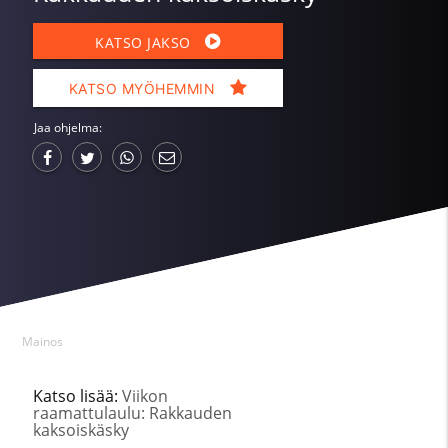
KATSO JAKSO
KATSO MYÖHEMMIN
Jaa ohjelma:
Mainos
Katso lisää:
Viikon
raamattulaulu: Rakkauden
kaksoiskäsky