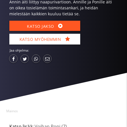
Annin äiti liittyy naapurivartioon. Annille ja Ponille äiti
on oikea tosielämän toimintasankari, ja heidän
mielestään kaikkien kuuluu tietää se.
KATSO JAKSO
KATSO MYÖHEMMIN
Jaa ohjelma:
Mainos
Katso lisää:
Voihan Poni (7)