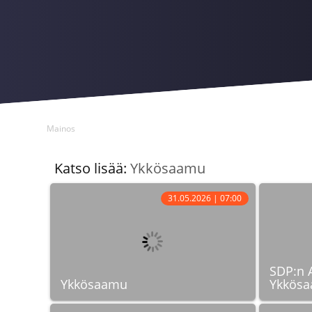
Mainos
Katso lisää:
Ykkösaamu
31.05.2026 | 07:00
SDP:n 
Ykkösaamu
Ykkösa