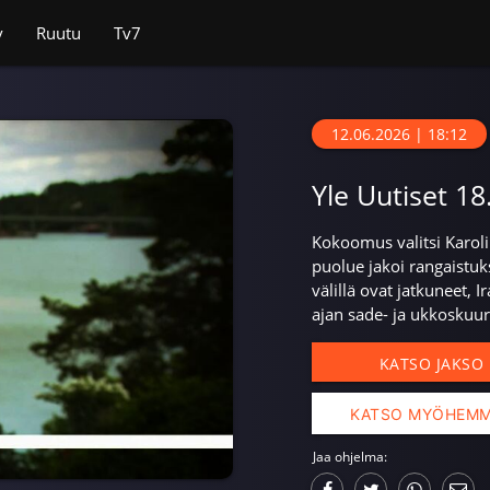
v
Ruutu
Tv7
12.06.2026 | 18:12
Yle Uutiset 18
Kokoomus valitsi Karoli
puolue jakoi rangaistuks
välillä ovat jatkuneet, 
ajan sade- ja ukkoskuur
KATSO JAKSO
KATSO MYÖHEM
Jaa ohjelma: