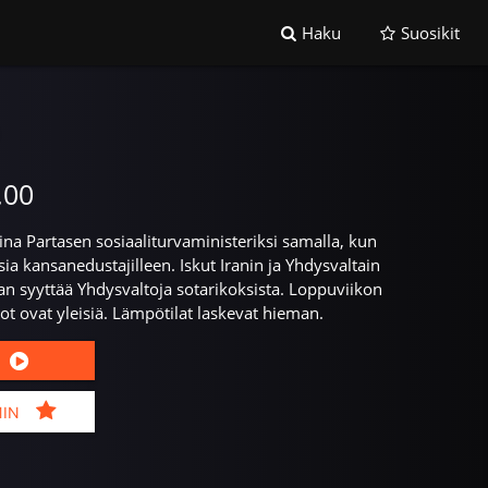
Haku
Suosikit
.00
ina Partasen sosiaaliturvaministeriksi samalla, kun
ia kansanedustajilleen. Iskut Iranin ja Yhdysvaltain
Iran syyttää Yhdysvaltoja sotarikoksista. Loppuviikon
ot ovat yleisiä. Lämpötilat laskevat hieman.
MIN