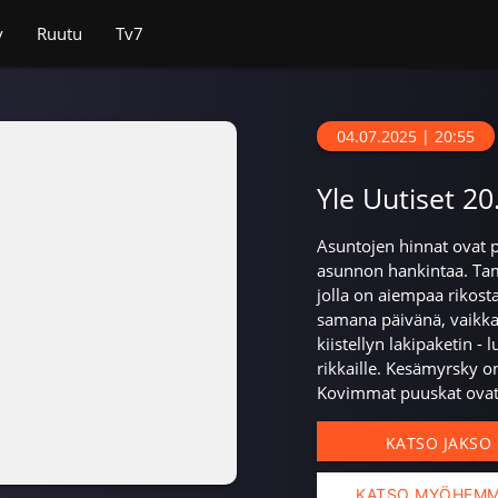
v
Ruutu
Tv7
04.07.2025 | 20:55
Yle Uutiset 20
Asuntojen hinnat ovat p
asunnon hankintaa. Tam
jolla on aiempaa rikost
samana päivänä, vaikka 
kiistellyn lakipaketin 
rikkaille. Kesämyrsky o
Kovimmat puuskat ovat s
KATSO JAKSO
KATSO MYÖHEM