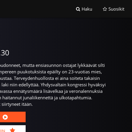
Haku
Suosikit
.30
udonneet, mutta ensiasunnon ostajat lykkäävät silti
pereen puukotuksista epäilty on 23-vuotias mies,
austaa. Terveydenhuollosta ei aina soiteta takaisin
laki niin edellyttää. Yhdysvaltain kongressi hyväksyi
- luvassa ennätysmäärä lisävelkaa ja veronalennuksia
n haitannut junaliikennettä ja ulkotapahtumia.
iirtyneet itään.
MIN