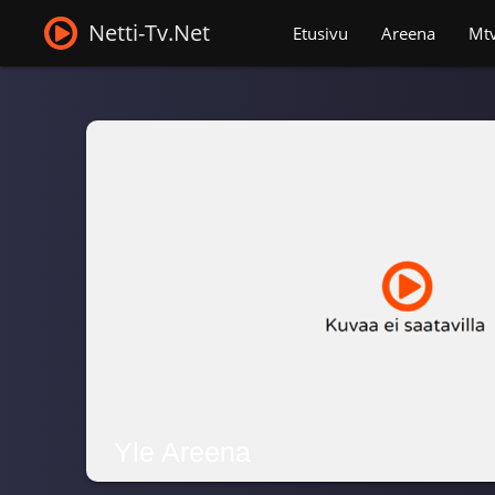
Netti-Tv.Net
Etusivu
Areena
Mt
Yle Areena