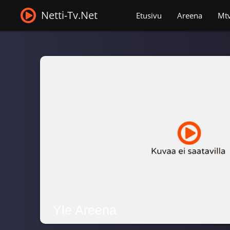
Netti-Tv.Net
Etusivu
Areena
Mt
Yle Areena