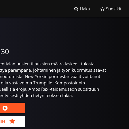
Haku
Suosikit
.30
tialan uusien tilauksien määrä laskee - tulosta
ättyä parempana. Johtaminen ja työn kuormitus saavat
noutumista. New Yorkin pormestarivaalit voittanut
olla vastavoima Trumpille. Kompostoinnin
ueellisia eroja. Amos Rex -taidemuseon suosittuun
rityisesti yhden tietyn teoksen takia.
MIN