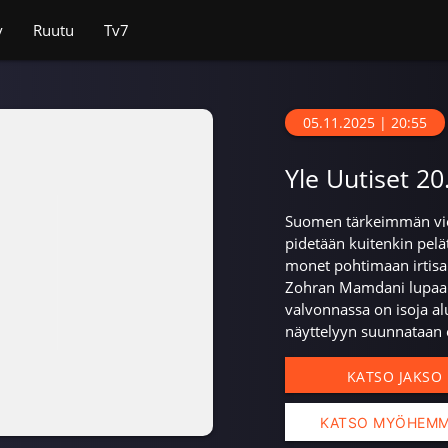
v
Ruutu
Tv7
05.11.2025 | 20:55
Yle Uutiset 20
Suomen tärkeimmän vien
pidetään kuitenkin pel
monet pohtimaan irtisa
Zohran Mamdani lupaa 
valvonnassa on isoja al
näyttelyyn suunnataan e
KATSO JAKSO
KATSO MYÖHEM