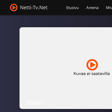
Netti-Tv.Net
Etusivu
Areena
Mt
Ruutu