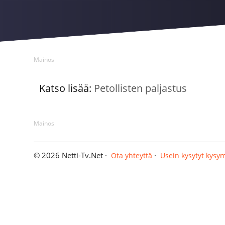
Mainos
Katso lisää:
Petollisten paljastus
Mainos
© 2026 Netti-Tv.Net ·
·
Ota yhteyttä
Usein kysytyt kysy