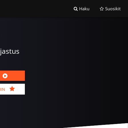
Haku
Suosikit
ljastus
MIN