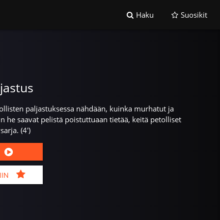
Haku
Suosikit
ljastus
tollisten paljastuksessa nähdään, kuinka murhatut ja
n he saavat pelistä poistuttuaan tietää, keitä petolliset
arja. (4')
MIN