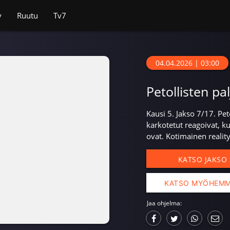
v
Ruutu
Tv7
04.04.2026 | 03:00
Petollisten pa
Kausi 5. Jakso 7/17. Pe
karkotetut reagoivat, ku
ovat. Kotimainen realitys
KATSO JAKSO
KATSO MYÖHEM
Jaa ohjelma: