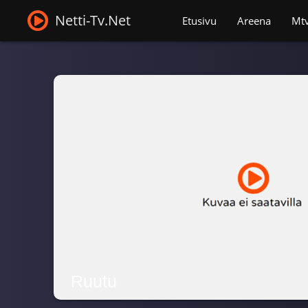
Netti-Tv.Net
Etusivu
Areena
Mt
Ruutu