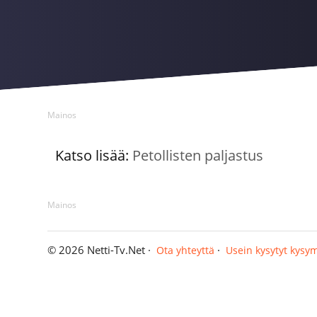
Mainos
Katso lisää:
Petollisten paljastus
Mainos
© 2026 Netti-Tv.Net ·
·
Ota yhteyttä
Usein kysytyt kysy