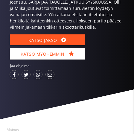
Joensuu. SARJA JÄÄ TAUOLLE. JATKUU SYYSKUUSSA. Olli
ja Miika joutuvat toimittamaan suruviestin löydetyn
vainajan omaisille. Yön aikana etsitään itsetuhoisia
henkilöitä kahteenkin otteeseen. Ilokseen partio pääsee
viimein jakamaan tikkarin skootterikuskille.
KATSO JAKSO
KATSO MYÖHEMMIN
Jaa ohjelma:
Mainos