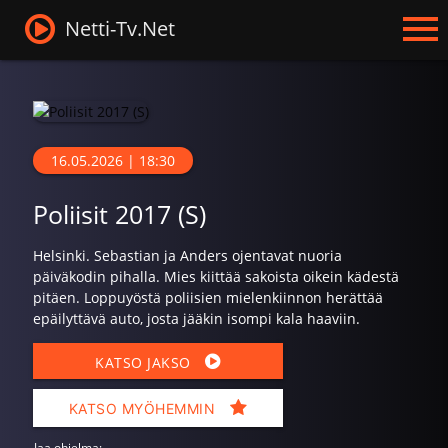
Netti-Tv.Net
16.05.2026 | 18:30
Poliisit 2017 (S)
Helsinki. Sebastian ja Anders ojentavat nuoria
päiväkodin pihalla. Mies kiittää sakoista oikein kädestä
pitäen. Loppuyöstä poliisien mielenkiinnon herättää
epäilyttävä auto, josta jääkin isompi kala haaviin.
KATSO JAKSO
KATSO MYÖHEMMIN
Jaa ohjelma: