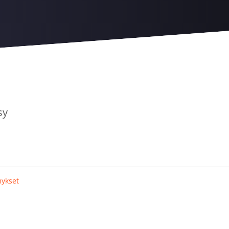
sy
mykset