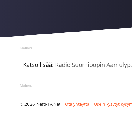
Mainos
Katso lisää:
Radio Suomipopin Aamulyp
Mainos
© 2026 Netti-Tv.Net ·
·
Ota yhteyttä
Usein kysytyt kysy