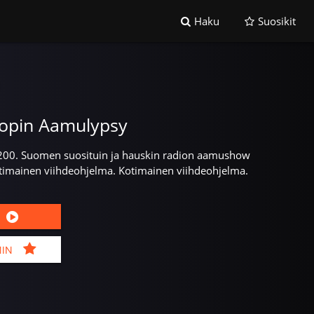
Haku
Suosikit
opin Aamulypsy
/200. Suomen suosituin ja hauskin radion aamushow
imainen viihdeohjelma. Kotimainen viihdeohjelma.
MIN