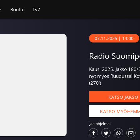
v
Ruutu
Tv7
07.11.2025 | 13:00
Radio Suomip
Kausi 2025. Jakso 180
nyt myös Ruudussa! Kot
(270')
KATSO JAKSO
KATSO MYÖHEM
Jaa ohjelma: