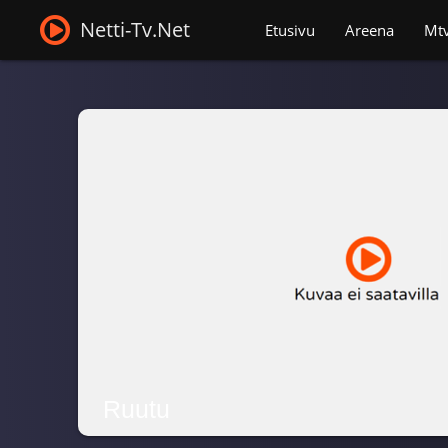
Netti-Tv.Net
Etusivu
Areena
Mt
Ruutu