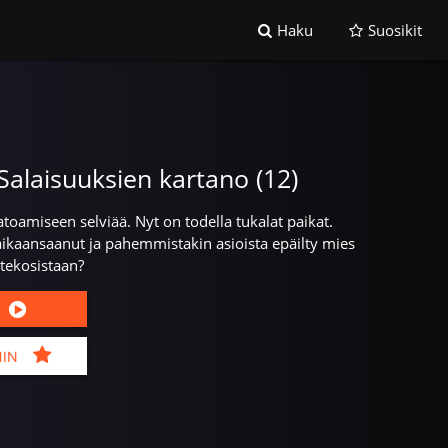
Haku
Suosikit
Salaisuuksien kartano (12)
oamiseen selviää. Nyt on todella tukalat paikat.
aikaansaanut ja pahemmistakin asioista epäilty mies
tekosistaan?
MIN