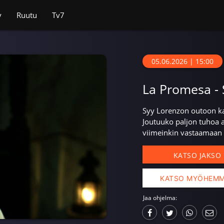
v
Ruutu
Tv7
05.06.2026 | 15:00
La Promesa - 
Syy Lorenzon outoon kat
Joutuuko paljon tuhoa 
viimeinkin vastaamaan 
KATSO JAKSO
KATSO MYÖHEM
Jaa ohjelma: