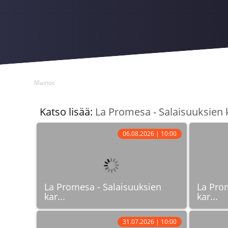
Mainos
Katso lisää:
La Promesa - Salaisuuksien 
06.08.2026 | 10:00
La Promesa - Salaisuuksien
La Pro
kar...
kar...
31.07.2026 | 10:00