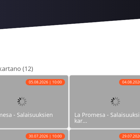
kartano (12)
05.08.2026 | 10:00
04.08.202
mesa - Salaisuuksien
La Promesa - Salaisuuks
kar...
30.07.2026 | 10:00
29.07.202