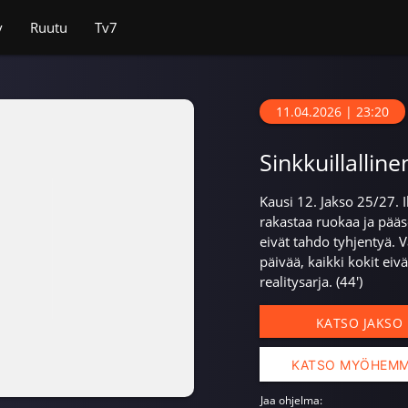
v
Ruutu
Tv7
11.04.2026 | 23:20
Sinkkuillalline
Kausi 12. Jakso 25/27. Ill
rakastaa ruokaa ja pää
eivät tahdo tyhjentyä. V
päivää, kaikki kokit eivä
realitysarja. (44')
KATSO JAKSO
KATSO MYÖHEM
Jaa ohjelma: