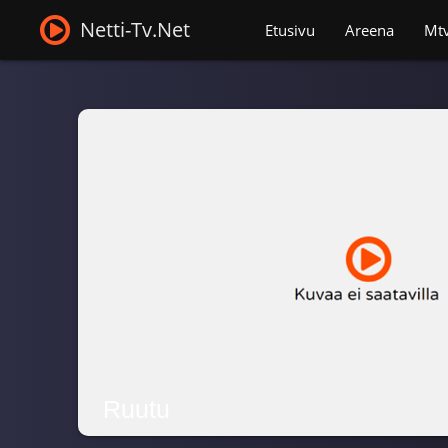
Netti-Tv.Net
Etusivu
Areena
Mt
Ruutu