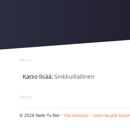
Mainos
Katso lisää:
Sinkkuillallinen
Mainos
© 2026 Netti-Tv.Net ·
·
Ota yhteyttä
Usein kysytyt kysy