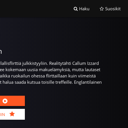
Haku
Suosikit
n
allisflirttiä julkkistyyliin. Realitytähti Callum Izzard
see kokemaan uusia makuelämyksiä, mutta lautaset
aikka ruokailun ohessa flirttaillaan kuin viimeistä
t halua saada kutsua toisille treffeille. Englantilainen
MIN